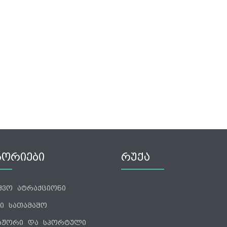
ᲒᲝᲠᲘᲔᲑᲘ
ᲠᲣᲥᲐ
ვშვო ატრაქციონი
ი სათამაშო
აჟორი და სპორტული