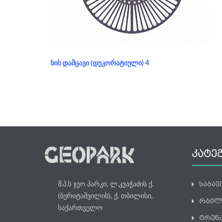
განყოფილება:
ხის დამცავი (დეკორატიული)
ᲮᲘᲡ ᲓᲐᲛᲪᲐᲕᲘ (ᲓᲔᲙᲝᲠᲐᲢᲘᲣᲚᲘ) 4
ᲙᲐᲢᲔ
საბა
შ.პ.ს ჯეო პარკი, ლ.კვაჭაძის ქ.
(ბერიტაშვილის), ქ. თბილისი,
რბილ
საქართველო
ტრენ