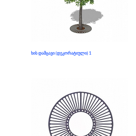
განყოფილება:
ხის დამცავი (დეკორატიული)
ᲮᲘᲡ ᲓᲐᲛᲪᲐᲕᲘ (ᲓᲔᲙᲝᲠᲐᲢᲘᲣᲚᲘ) 1