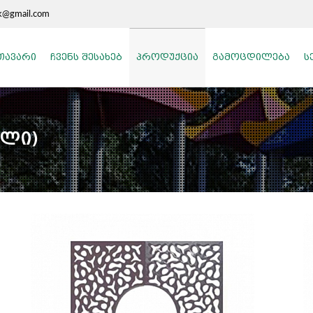
k@gmail.com
ᲗᲐᲕᲐᲠᲘ
ᲩᲕᲔᲜᲡ ᲨᲔᲡᲐᲮᲔᲑ
ᲞᲠᲝᲓᲣᲥᲪᲘᲐ
ᲒᲐᲛᲝᲪᲓᲘᲚᲔᲑᲐ
Ს
ული)