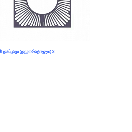
განყოფილება:
ხის დამცავი (დეკორატიული)
ᲘᲡ ᲓᲐᲛᲪᲐᲕᲘ (ᲓᲔᲙᲝᲠᲐᲢᲘᲣᲚᲘ) 3