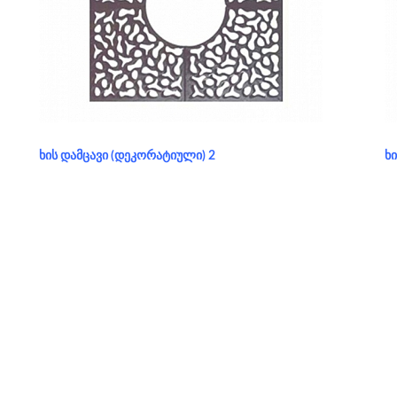
განყოფილება:
ხის დამცავი (დეკორატიული)
ᲮᲘᲡ ᲓᲐᲛᲪᲐᲕᲘ (ᲓᲔᲙᲝᲠᲐᲢᲘᲣᲚᲘ) 2
Ხ