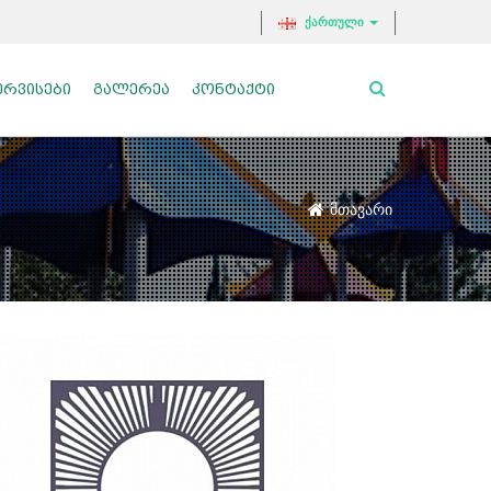
ქართული
ᲔᲠᲕᲘᲡᲔᲑᲘ
ᲒᲐᲚᲔᲠᲔᲐ
ᲙᲝᲜᲢᲐᲥᲢᲘ
მთავარი